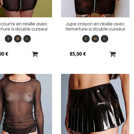
courte en résille avec
Jupe crayon en résille avec
ture à double curseur
fermeture à double curseur
S
M
L
S
M
L
00 €
85,00 €
Ajouter
Aj
à
à
ma
m
liste
li
d’envie
d’