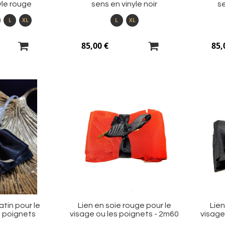
yle rouge
sens en vinyle noir
se
L
XL
L
XL
85,00 €
85,
Ajouter
Ajouter
à
à
ma
ma
liste
liste
d’envie
d’envie
tin pour le
Lien en soie rouge pour le
Lien
s poignets
visage ou les poignets - 2m60
visage