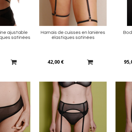
ine ajustable
Harnais de cuisses en lanières
Bod
iques satinées
élastiques satinées
42,00 €
95,
Ajouter
Ajouter
à
à
ma
ma
liste
liste
d’envie
d’envie