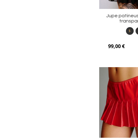
Jupe patineuse
transpa
S
99,00 €