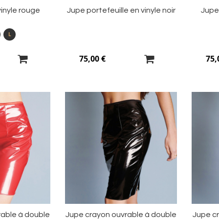
vinyle rouge
Jupe portefeuille en vinyle noir
Jupe 
L
75,00 €
75,
Ajouter
Ajouter
à
à
ma
ma
liste
liste
d’envie
d’envie
rable à double
Jupe crayon ouvrable à double
Jupe c