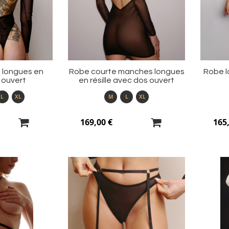
d’envie
d’envie
 longues en
Robe courte manches longues
Robe l
s ouvert
en résille avec dos ouvert
L
XL
M
L
XL
169,00 €
165
Ajouter
Ajouter
à
à
ma
ma
liste
liste
d’envie
d’envie