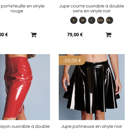
portefeuille en vinyle
Jupe courte ouvrable à double
rouge
sens en vinyle noir
S
M
L
XXL
XXXL
00 €
79,00 €
-
20,00 €
Ajouter
Aj
à
à
ma
m
liste
li
d’envie
d’
rayon ouvrable à double
Jupe patineuse en vinyle noir