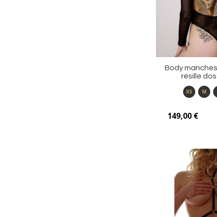
Body manches
résille do
XS
M
149,00 €