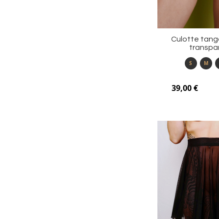
Culotte tanga
transpa
S
M
39,00 €