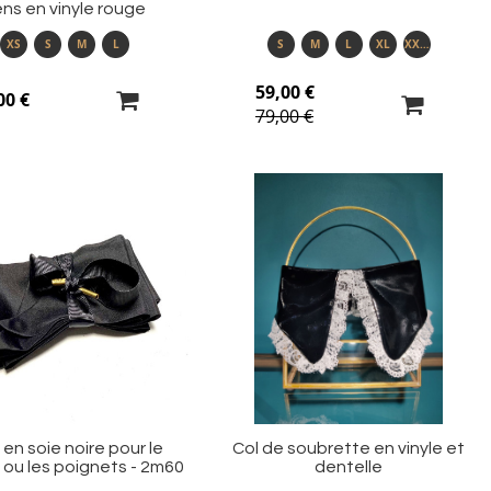
ns en vinyle rouge
XS
S
M
L
S
M
L
XL
XXXL
59,00 €
00 €
79,00 €
Ajouter
Aj
à
à
ma
m
liste
li
d’envie
d’
 en soie noire pour le
Col de soubrette en vinyle et
 ou les poignets - 2m60
dentelle