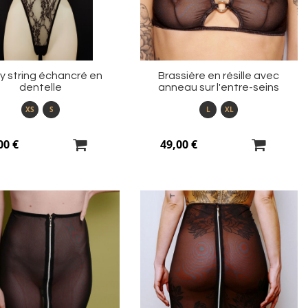
y string échancré en
Brassière en résille avec
dentelle
anneau sur l'entre-seins
XS
S
L
XL
00 €
49,00 €
Ajouter
Aj
à
à
ma
m
liste
li
d’envie
d’