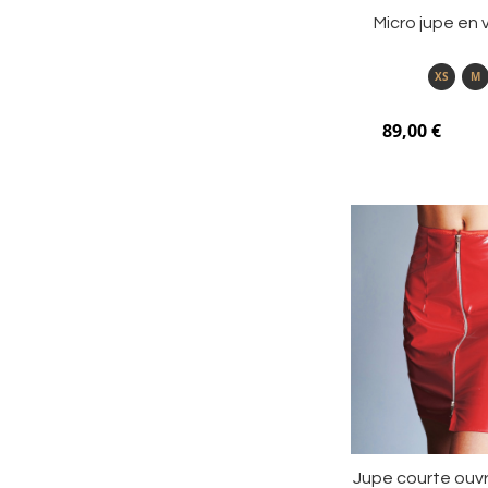
Micro jupe en 
XS
M
89,00 €
Jupe courte ouv