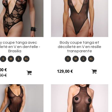
ma
m
liste
li
d’envie
d’
y coupe tanga avec
Body coupe tanga et
leté en V en dentelle -
décolleté en V en résille
Brasilia
transparente
S
M
L
XL
S
M
L
XL
00 €
129,00 €
00 €
Ajouter
Aj
à
à
ma
m
liste
li