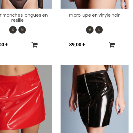
rt manches longues en
Micro jupe en vinyle noir
résille
S
M
M
L
00 €
89,00 €
Ajouter
Aj
à
à
ma
m
liste
li
d’envie
d’