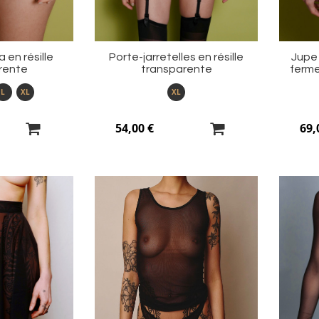
 en résille
Porte-jarretelles en résille
Jupe 
rente
transparente
ferme
L
XL
XL
54,00 €
69,
Ajouter
Ajouter
à
à
ma
ma
liste
liste
d’envie
d’envie