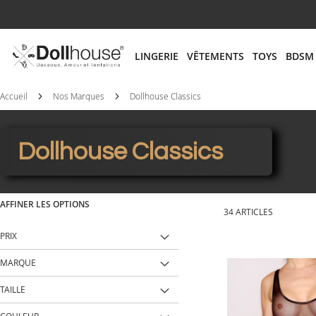
# ENTREZ AU MOINS 3 CARACTÈRES POUR LANCER
LINGERIE
VÊTEMENTS
TOYS
BDSM
Accueil
Nos Marques
Dollhouse Classics
Dollhouse Classics
AFFINER LES OPTIONS
34
ARTICLES
PRIX
MARQUE
TAILLE