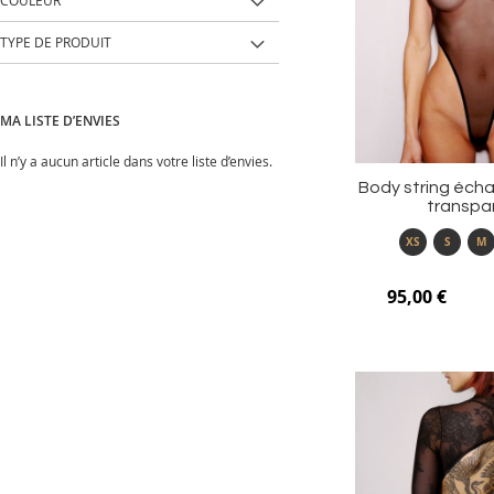
COULEUR
TYPE DE PRODUIT
MA LISTE D’ENVIES
Il n’y a aucun article dans votre liste d’envies.
Body string échan
transpa
XS
S
M
95,00 €