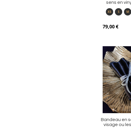
sens en vin
XS
S
M
79,00 €
Bandeau en sa
visage ou le