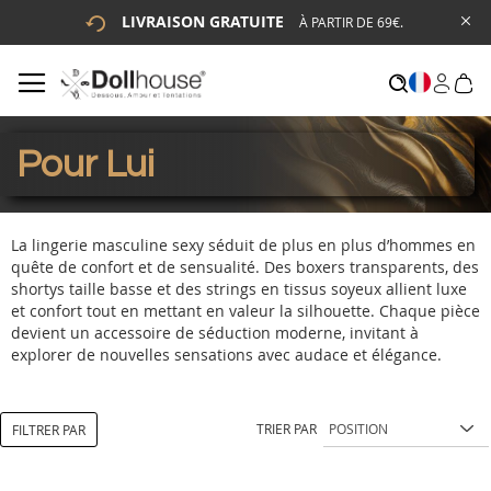
LIVRAISON GRATUITE
À PARTIR DE 69€.
# ENTREZ AU MOINS 3 CARACTÈRES POUR LANCER LA
RECHERCHE
# APPUYEZ SUR LA TOUCHE "ENTRER" POUR LANCER LA
RECHERCHE
Pour Lui
La lingerie masculine sexy séduit de plus en plus d’hommes en
quête de confort et de sensualité. Des boxers transparents, des
shortys taille basse et des strings en tissus soyeux allient luxe
et confort tout en mettant en valeur la silhouette. Chaque pièce
devient un accessoire de séduction moderne, invitant à
explorer de nouvelles sensations avec audace et élégance.
TRIER PAR
FILTRER PAR