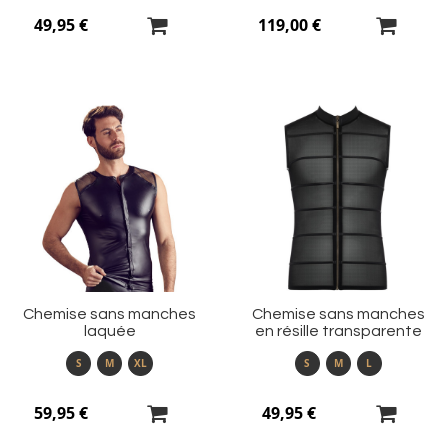
49,95 €
119,00 €
Ajouter
Aj
à
à
ma
m
liste
li
d’envie
d’
Chemise sans manches
Chemise sans manches
laquée
en résille transparente
S
M
XL
S
M
L
59,95 €
49,95 €