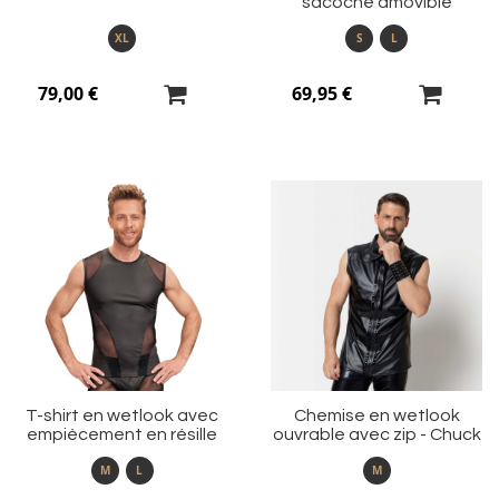
sacoche amovible
XL
S
L
79,00 €
69,95 €
Ajouter
Aj
à
à
ma
m
liste
li
d’envie
d’
T-shirt en wetlook avec
Chemise en wetlook
empiècement en résille
ouvrable avec zip - Chuck
M
L
M