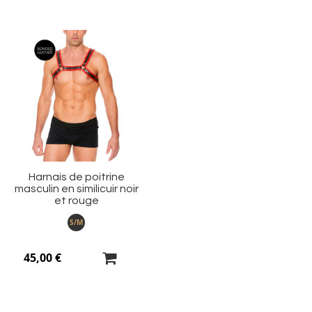
Ajouter
à
ma
liste
d’envie
Harnais de poitrine
masculin en similicuir noir
et rouge
S/M
45,00 €