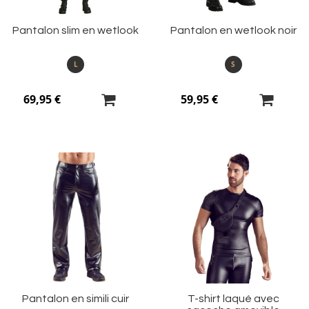
Pantalon slim en wetlook
Pantalon en wetlook noir
L
S
69,95 €
59,95 €
Ajouter
Aj
à
à
ma
m
liste
li
d’envie
d’
Pantalon en simili cuir
T-shirt laqué avec