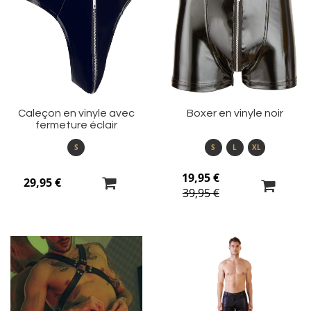
à
à
ma
m
liste
li
d’envie
d’
Caleçon en vinyle avec
Boxer en vinyle noir
fermeture éclair
S
S
L
XL
19,95 €
29,95 €
39,95 €
Ajouter
Aj
à
à
ma
m
liste
li