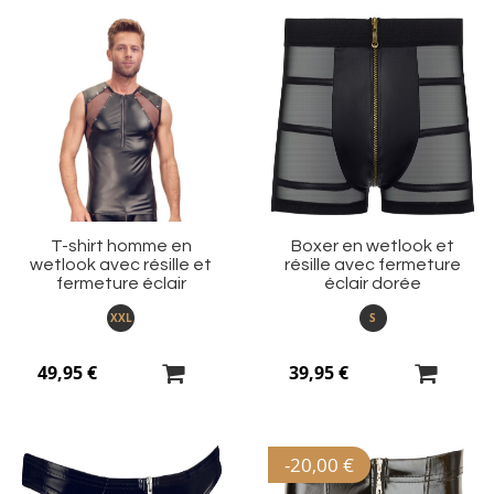
Ajouter
Aj
à
à
ma
m
liste
li
d’envie
d’
T-shirt homme en
Boxer en wetlook et
wetlook avec résille et
résille avec fermeture
fermeture éclair
éclair dorée
XXL
S
49,95 €
39,95 €
-
20,00 €
Ajouter
Aj