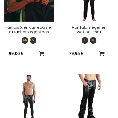
d’envie
d’
Harnais X en cuir épais et
Pantalon léger en
attaches argentées
wetlook mat
S/M
L/XL
L
XL
99,00 €
79,95 €
Ajouter
Aj
à
à
ma
m
liste
li
d’envie
d’