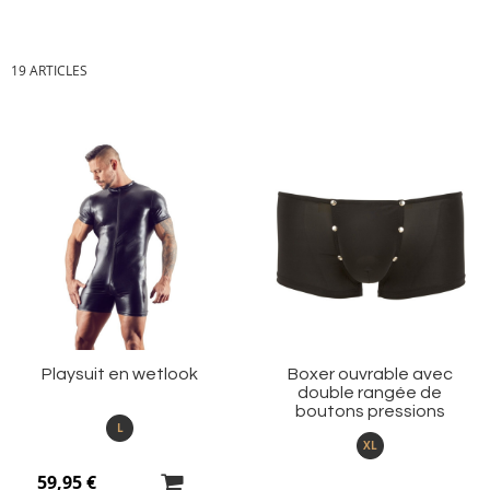
19
ARTICLES
Ajouter
Aj
à
à
ma
m
liste
li
d’envie
d’
Playsuit en wetlook
Boxer ouvrable avec
double rangée de
boutons pressions
L
XL
59,95 €