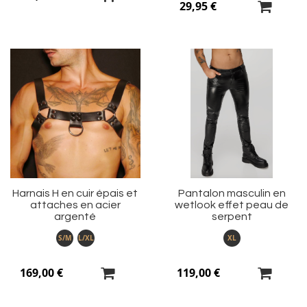
29,95 €
Ajouter
Aj
à
à
ma
m
liste
li
d’envie
d’
Harnais H en cuir épais et
Pantalon masculin en
attaches en acier
wetlook effet peau de
argenté
serpent
S/M
L/XL
XL
169,00 €
119,00 €