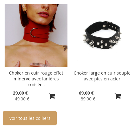
Choker en cuir rouge effet
Choker large en cuir souple
minerve avec lanières
avec pics en acier
croisées
Prix
Prix
29,00 €
69,00 €
Spécial
Spécial
49,00 €
89,00 €
Voir tous les colliers