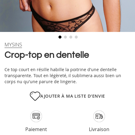
Skip
MYSINS
to
Crop-top en dentelle
the
beginning
of
Ce top court en résille habille la poitrine d'une dentelle
the
transparente. Tout en légèreté, il sublimera aussi bien un
images
corps nu qu'une parure de lingerie.
gallery
AJOUTER À MA LISTE D’ENVIE
Paiement
Livraison