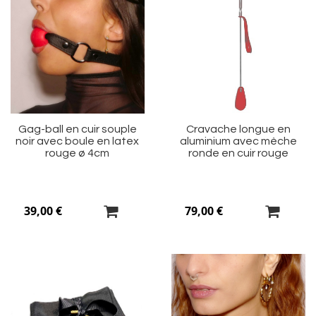
Ajouter
Aj
à
à
ma
m
liste
li
d’envie
d’
Gag-ball en cuir souple
Cravache longue en
noir avec boule en latex
aluminium avec mèche
rouge ø 4cm
ronde en cuir rouge
39,00 €
79,00 €
Ajouter
Aj
à
à
ma
m