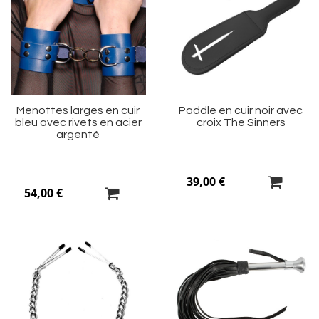
à
à
ma
m
liste
li
d’envie
d’
Menottes larges en cuir
Paddle en cuir noir avec
bleu avec rivets en acier
croix The Sinners
argenté
39,00 €
54,00 €
Ajouter
Aj
à
à
ma
m
liste
li