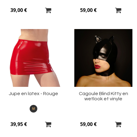
39,00 €
59,00 €
Ajouter
Aj
à
à
ma
m
liste
li
d’envie
d’
Jupe en latex - Rouge
Cagoule Blind Kitty en
wetlook et vinyle
M
39,95 €
59,00 €