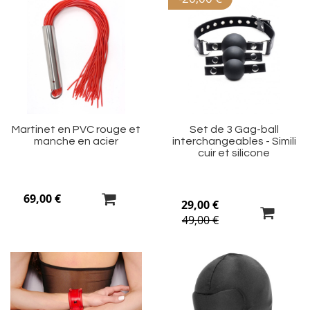
Ajouter
Aj
à
à
ma
m
liste
li
d’envie
d’
Martinet en PVC rouge et
Set de 3 Gag-ball
manche en acier
interchangeables - Simili
cuir et silicone
69,00 €
29,00 €
49,00 €
Ajouter
Aj
à
à