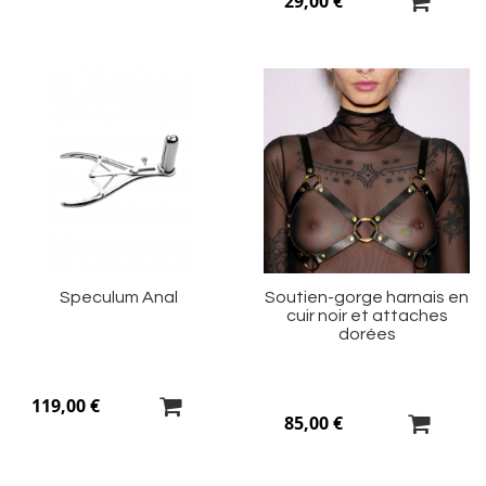
29,00 €
Ajouter
Aj
à
à
ma
m
liste
li
d’envie
d’
Speculum Anal
Soutien-gorge harnais en
cuir noir et attaches
dorées
119,00 €
85,00 €