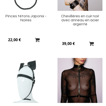
Pinces tétons Japonix -
Chevillères en cuir noir
Noires
avec anneau en acier
argenté
22,00 €
39,00 €
Ajouter
Aj
à
à
ma
m
liste
li
d’envie
d’