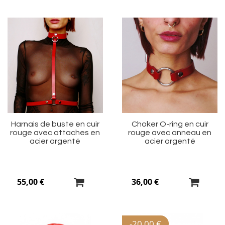
Ajouter
Aj
à
à
ma
m
liste
li
d’envie
d’
Harnais de buste en cuir
Choker O-ring en cuir
rouge avec attaches en
rouge avec anneau en
acier argenté
acier argenté
55,00 €
36,00 €
-
20,00 €