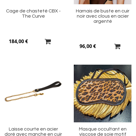
Cage de chasteté CBX -
Harnais de buste en cuir
The Curve
noir avec clous en acier
argenté
184,00 €
96,00 €
Ajouter
Aj
à
à
ma
m
liste
li
d’envie
d’
Laisse courte en acier
Masque occultant en
doré avec manche en cuir
viscose de soie motif