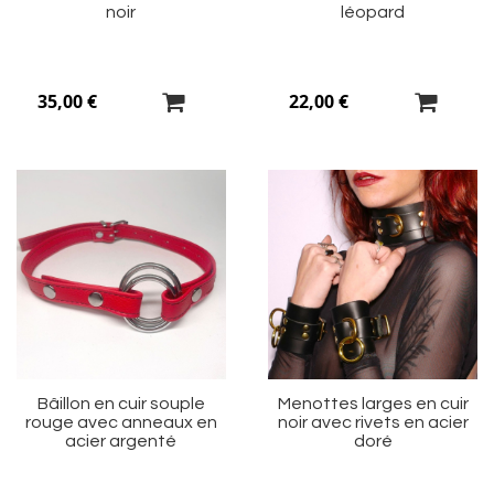
noir
léopard
35,00 €
22,00 €
Ajouter
Aj
à
à
ma
m
liste
li
d’envie
d’
Bâillon en cuir souple
Menottes larges en cuir
rouge avec anneaux en
noir avec rivets en acier
acier argenté
doré