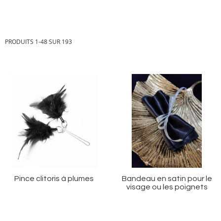
PRODUITS
1
-
48
SUR
193
Ajouter
Aj
à
à
ma
m
liste
li
d’envie
d’
Pince clitoris à plumes
Bandeau en satin pour le
visage ou les poignets