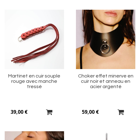
Ajouter
Aj
à
à
ma
m
liste
li
d’envie
d’
Martinet en cuir souple
Choker effet minerve en
rouge avec manche
cuir noir et anneau en
tressé
acier argenté
39,00 €
59,00 €