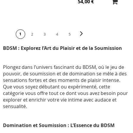
54,00 €
PAGE
Page
Suivant
Vous lisez actuellement la page
1
Page
Page
Page
Page
2
3
4
5
BDSM : Explorez l’Art du Plaisir et de la Soumission
Plongez dans l’univers fascinant du BDSM, où le jeu de
pouvoir, de soumission et de domination se mêle à des
sensations fortes et des moments de plaisir intense.
Que vous soyez débutant ou expérimenté, cette
catégorie vous offre tout ce dont vous avez besoin pour
explorer et enrichir votre vie intime avec audace et
sensualité.
Domination et Soumission : L’Essence du BDSM