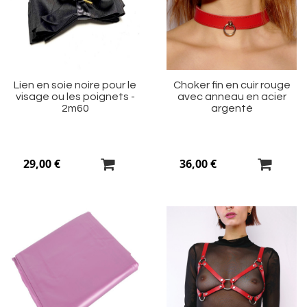
liste
li
d’envie
d’
Lien en soie noire pour le
Choker fin en cuir rouge
visage ou les poignets -
avec anneau en acier
2m60
argenté
29,00 €
36,00 €
Ajouter
Aj
à
à
ma
m
liste
li
d’envie
d’