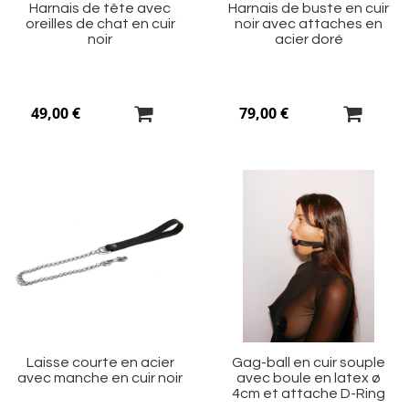
Harnais de tête avec
Harnais de buste en cuir
oreilles de chat en cuir
noir avec attaches en
noir
acier doré
49,00 €
79,00 €
Ajouter
Aj
à
à
ma
m
liste
li
d’envie
d’
Laisse courte en acier
Gag-ball en cuir souple
avec manche en cuir noir
avec boule en latex ø
4cm et attache D-Ring