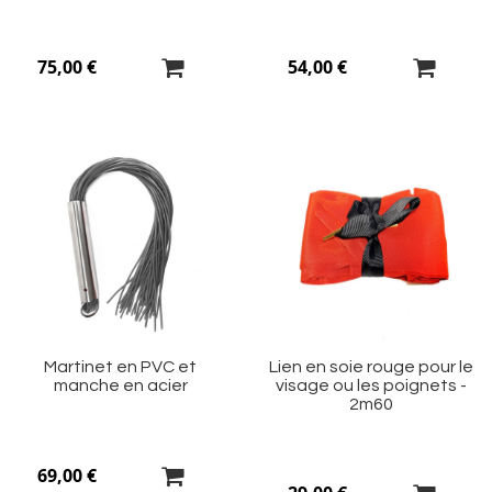
75,00 €
54,00 €
Ajouter
Aj
à
à
ma
m
liste
li
d’envie
d’
Martinet en PVC et
Lien en soie rouge pour le
manche en acier
visage ou les poignets -
2m60
69,00 €