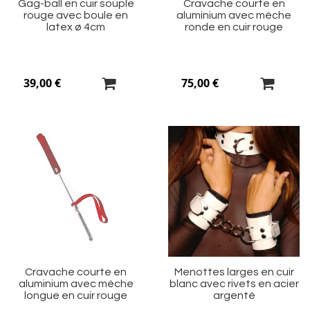
Gag-ball en cuir souple
Cravache courte en
rouge avec boule en
aluminium avec mèche
latex ø 4cm
ronde en cuir rouge
39,00 €
75,00 €
Ajouter
Aj
à
à
ma
m
liste
li
d’envie
d’
Cravache courte en
Menottes larges en cuir
aluminium avec mèche
blanc avec rivets en acier
longue en cuir rouge
argenté