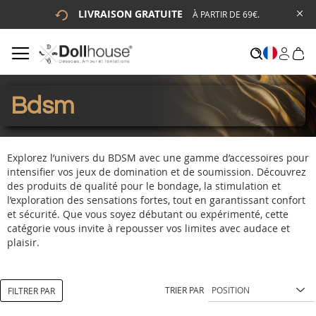
LIVRAISON GRATUITE
À PARTIR DE 69€.
# ENTREZ AU MOINS 3 CARACTÈRES POUR LANCER LA
RECHERCHE
# APPUYEZ SUR LA TOUCHE "ENTRER" POUR LANCER LA
RECHERCHE
Bdsm
Explorez l’univers du BDSM avec une gamme d’accessoires pour
intensifier vos jeux de domination et de soumission. Découvrez
des produits de qualité pour le bondage, la stimulation et
l’exploration des sensations fortes, tout en garantissant confort
et sécurité. Que vous soyez débutant ou expérimenté, cette
catégorie vous invite à repousser vos limites avec audace et
plaisir.
TRIER PAR
FILTRER PAR