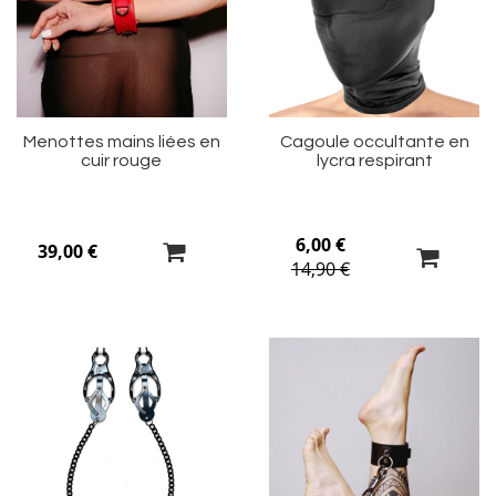
ma
m
liste
li
d’envie
d’
Menottes mains liées en
Cagoule occultante en
cuir rouge
lycra respirant
6,00 €
39,00 €
14,90 €
Ajouter
Aj
à
à
ma
m
liste
li
d’envie
d’