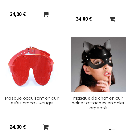
24,00 €
34,00 €
Ajouter
Aj
à
à
ma
m
liste
li
d’envie
d’
Masque occultant en cuir
Masque de chat en cuir
effet croco - Rouge
noir et attaches en acier
argenté
24,00 €