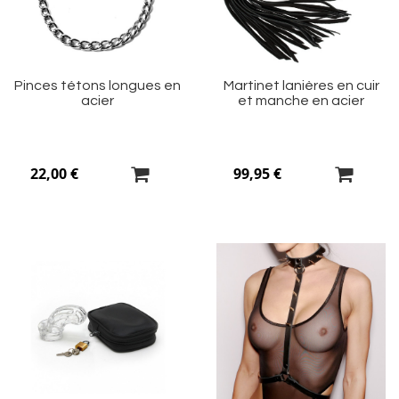
d’envie
d’
Pinces tétons longues en
Martinet lanières en cuir
acier
et manche en acier
22,00 €
99,95 €
Ajouter
Aj
à
à
ma
m
liste
li
d’envie
d’