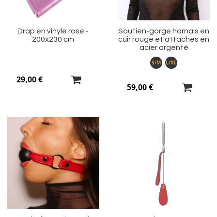
Drap en vinyle rose -
Soutien-gorge harnais en
200x230 cm
cuir rouge et attaches en
acier argenté
S/M
L/XL
29,00 €
59,00 €
Ajouter
Aj
à
à
ma
m
liste
li
d’envie
d’