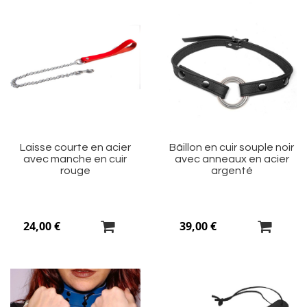
Ajouter
Aj
à
à
ma
m
liste
li
d’envie
d’
Laisse courte en acier
Bâillon en cuir souple noir
avec manche en cuir
avec anneaux en acier
rouge
argenté
24,00 €
39,00 €
Ajouter
Aj