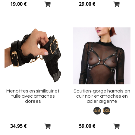
19,00 €
29,00 €
Ajouter
Aj
à
à
ma
m
liste
li
d’envie
d’
Menottes en similicuir et
Soutien-gorge harnais en
tulle avec attaches
cuir noir et attaches en
dorées
acier argenté
S/M
L/XL
34,95 €
59,00 €