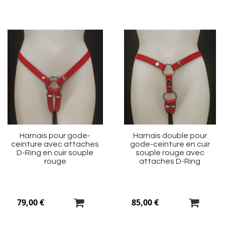
Ajouter
Aj
à
à
ma
m
liste
li
d’envie
d’
Harnais pour gode-
Harnais double pour
ceinture avec attaches
gode-ceinture en cuir
D-Ring en cuir souple
souple rouge avec
rouge
attaches D-Ring
79,00 €
85,00 €