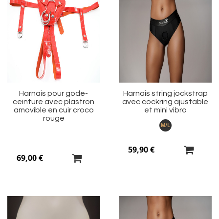
Ajouter
Aj
à
à
ma
m
liste
li
d’envie
d’
Harnais pour gode-
Harnais string jockstrap
ceinture avec plastron
avec cockring ajustable
amovible en cuir croco
et mini vibro
rouge
M/L
59,90 €
69,00 €
Ajouter
Aj