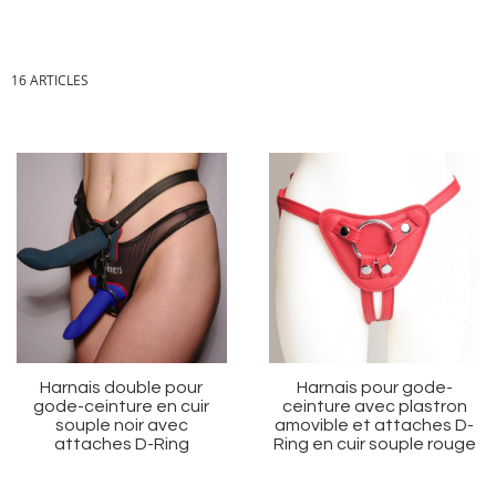
16
ARTICLES
Ajouter
Aj
à
à
ma
m
liste
li
d’envie
d’
Harnais double pour
Harnais pour gode-
gode-ceinture en cuir
ceinture avec plastron
souple noir avec
amovible et attaches D-
attaches D-Ring
Ring en cuir souple rouge