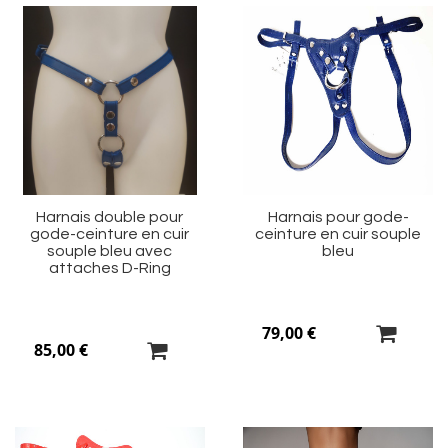
Ajouter
Aj
à
à
ma
m
liste
li
d’envie
d’
Harnais double pour
Harnais pour gode-
gode-ceinture en cuir
ceinture en cuir souple
souple bleu avec
bleu
attaches D-Ring
79,00 €
85,00 €