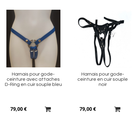
Ajouter
Aj
à
à
ma
m
liste
li
d’envie
d’
Harnais pour gode-
Harnais pour gode-
ceinture avec attaches
ceinture en cuir souple
D-Ring en cuir souple bleu
noir
79,00 €
79,00 €