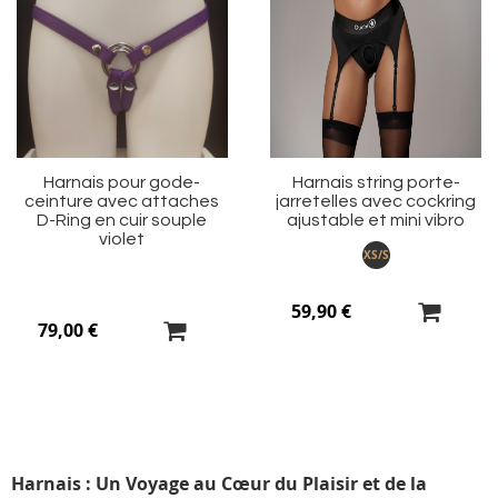
à
à
ma
m
liste
li
d’envie
d’
Harnais pour gode-
Harnais string porte-
ceinture avec attaches
jarretelles avec cockring
D-Ring en cuir souple
ajustable et mini vibro
violet
XS/S
59,90 €
79,00 €
Harnais : Un Voyage au Cœur du Plaisir et de la