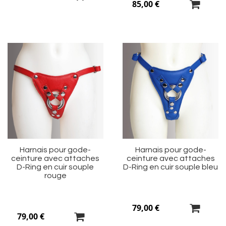
85,00 €
Ajouter
Aj
à
à
ma
m
liste
li
d’envie
d’
Harnais pour gode-
Harnais pour gode-
ceinture avec attaches
ceinture avec attaches
D-Ring en cuir souple
D-Ring en cuir souple bleu
rouge
79,00 €
79,00 €