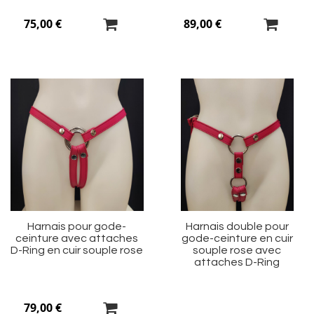
75,00 €
89,00 €
Ajouter
Aj
à
à
ma
m
liste
li
d’envie
d’
Harnais pour gode-
Harnais double pour
ceinture avec attaches
gode-ceinture en cuir
D-Ring en cuir souple rose
souple rose avec
attaches D-Ring
79,00 €