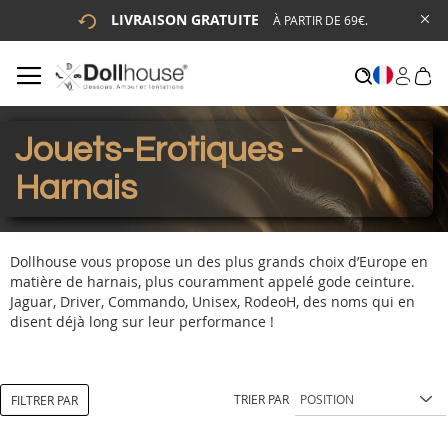
LIVRAISON GRATUITE
À PARTIR DE 69€.
# ENTREZ AU MOINS 3 CARACTÈRES POUR LANCER LA
RECHERCHE
# APPUYEZ SUR LA TOUCHE "ENTRER" POUR LANCER LA
RECHERCHE
Jouets-Erotiques -
Harnais
Dollhouse vous propose un des plus grands choix d’Europe en
matière de harnais, plus couramment appelé gode ceinture.
Jaguar, Driver, Commando, Unisex, RodeoH, des noms qui en
disent déjà long sur leur performance !
TRIER PAR
FILTRER PAR