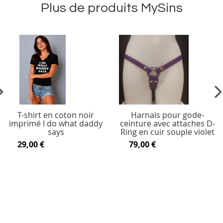
Plus de produits MySins
vious
Ne
T-shirt en coton noir
Harnais pour gode-
imprimé I do what daddy
ceinture avec attaches D-
says
Ring en cuir souple violet
29,00 €
79,00 €