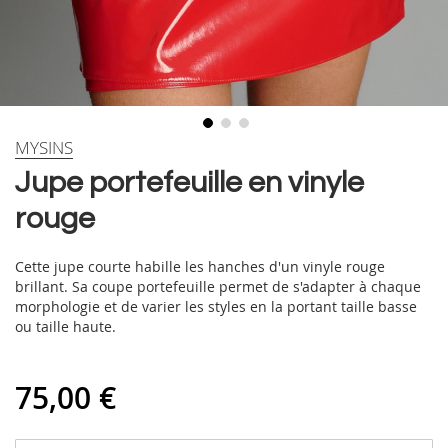
Skip
MYSINS
to
Jupe portefeuille en vinyle
the
beginning
rouge
of
the
images
Cette jupe courte habille les hanches d'un vinyle rouge
gallery
brillant. Sa coupe portefeuille permet de s'adapter à chaque
morphologie et de varier les styles en la portant taille basse
ou taille haute.
75,00 €