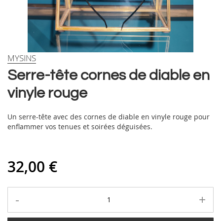
Skip
MYSINS
to
Serre-tête cornes de diable en
the
beginning
vinyle rouge
of
the
images
Un serre-tête avec des cornes de diable en vinyle rouge pour
gallery
enflammer vos tenues et soirées déguisées.
32,00 €
-
+