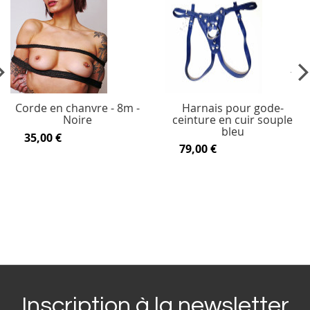
vious
Ne
Corde en chanvre - 8m -
Harnais pour gode-
Noire
ceinture en cuir souple
bleu
35,00 €
79,00 €
Inscription à la newsletter