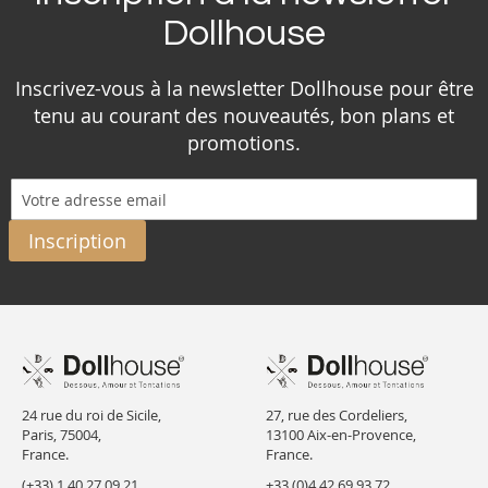
Dollhouse
Inscrivez-vous à la newsletter Dollhouse pour être
tenu au courant des nouveautés, bon plans et
promotions.
Inscription
24 rue du roi de Sicile,
27, rue des Cordeliers,
Paris, 75004,
13100 Aix-en-Provence,
France.
France.
(+33) 1 40 27 09 21
+33 (0)4 42 69 93 72