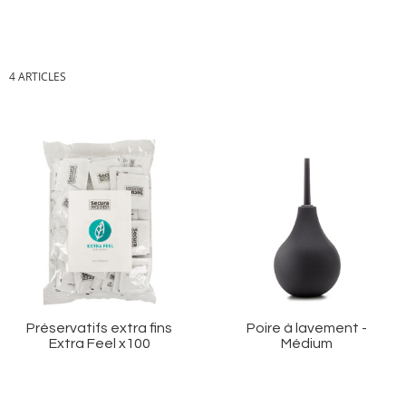
4
ARTICLES
Ajouter
Aj
à
à
ma
m
liste
li
d’envie
d’
Préservatifs extra fins
Poire à lavement -
Extra Feel x100
Médium