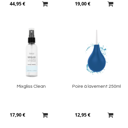
44,95 €
19,00 €
Ajouter
Aj
à
à
ma
m
liste
li
d’envie
d’
Mixgliss Clean
Poire à lavement 250ml
17,90 €
12,95 €