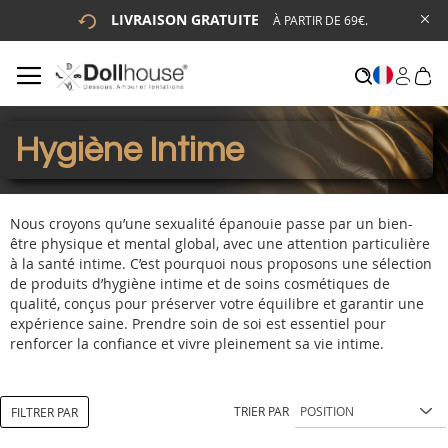
LIVRAISON GRATUITE
À PARTIR DE 69€.
# ENTREZ AU MOINS 3 CARACTÈRES POUR LANCER LA
RECHERCHE
# APPUYEZ SUR LA TOUCHE "ENTRER" POUR LANCER LA
RECHERCHE
Hygiène Intime
Nous croyons qu’une sexualité épanouie passe par un bien-
être physique et mental global, avec une attention particulière
à la santé intime. C’est pourquoi nous proposons une sélection
de produits d’hygiène intime et de soins cosmétiques de
qualité, conçus pour préserver votre équilibre et garantir une
expérience saine. Prendre soin de soi est essentiel pour
renforcer la confiance et vivre pleinement sa vie intime.
TRIER PAR
FILTRER PAR