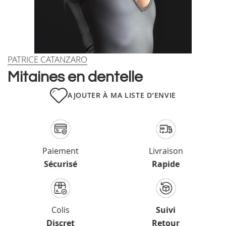
Skip
PATRICE CATANZARO
to
Mitaines en dentelle
the
beginning
AJOUTER À MA LISTE D’ENVIE
of
the
images
gallery
Paiement
Livraison
Sécurisé
Rapide
Colis
Suivi
Discret
Retour