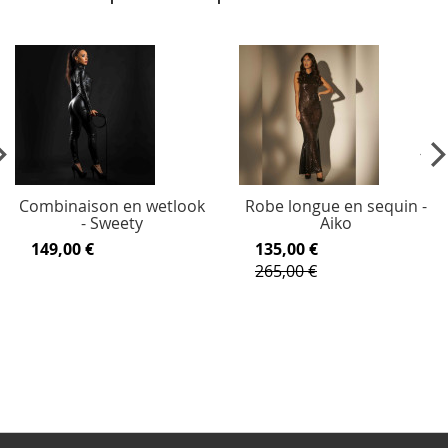
vious
Ne
Combinaison en wetlook
Robe longue en sequin -
- Sweety
Aiko
149,00 €
135,00 €
265,00 €