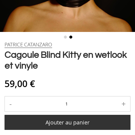
Skip
PATRICE CATANZARO
to
Cagoule Blind Kitty en wetlook
the
beginning
et vinyle
of
the
images
59,00 €
gallery
-
+
Ajouter au panier