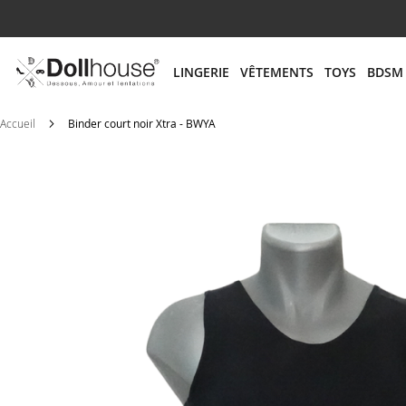
# ENTREZ AU MOINS 3 CARACTÈRES POUR LANCER
LINGERIE
VÊTEMENTS
TOYS
BDSM
Accueil
Binder court noir Xtra - BWYA
Skip
to
the
end
of
the
images
gallery