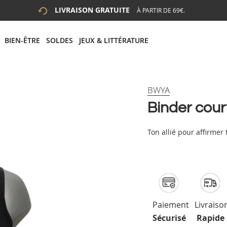
LIVRAISON GRATUITE
À PARTIR DE 69€.
 LA RECHERCHE
# APPUYEZ SUR LA TOUCHE "ENTRER" POUR LANCER LA R
BIEN-ÊTRE
SOLDES
JEUX & LITTÉRATURE
BWYA
Binder cour
Ton allié pour affirmer
Paiement
Livraiso
Sécurisé
Rapide