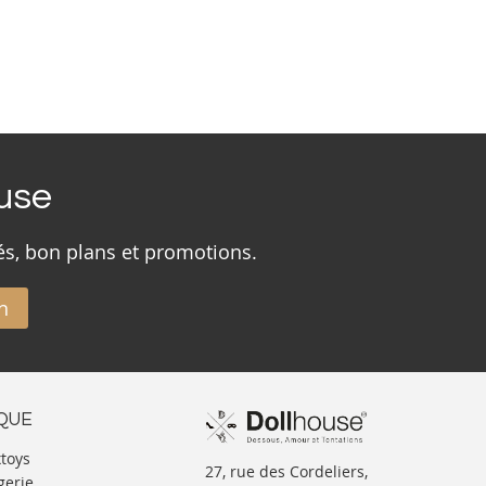
ouse
és, bon plans et promotions.
n
IQUE
xtoys
27, rue des Cordeliers,
gerie