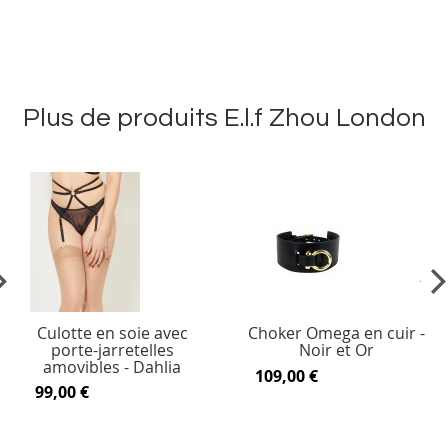
Plus de produits E.l.f Zhou London
vious
Ne
Culotte en soie avec
Choker Omega en cuir -
porte-jarretelles
Noir et Or
amovibles - Dahlia
109,00 €
99,00 €