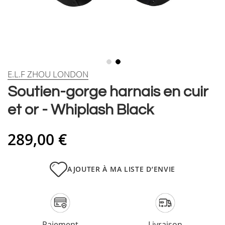
Skip
E.L.F ZHOU LONDON
to
Soutien-gorge harnais en cuir
the
beginning
et or - Whiplash Black
of
the
images
289,00 €
gallery
AJOUTER À MA LISTE D’ENVIE
Paiement
Livraison