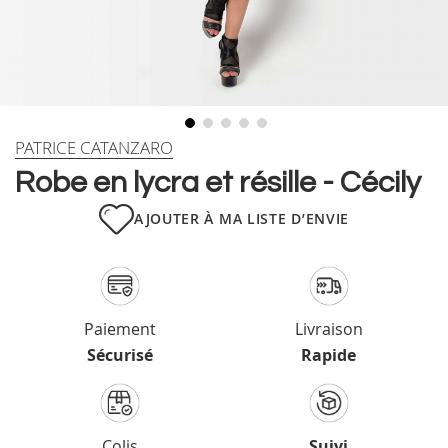
Skip
PATRICE CATANZARO
to
Robe en lycra et résille - Cécily
the
beginning
AJOUTER À MA LISTE D’ENVIE
of
the
images
gallery
Paiement
Livraison
Sécurisé
Rapide
Colis
Suivi