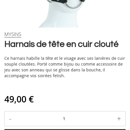
Skip
MYSINS
to
Harnais de tête en cuir clouté
the
beginning
of
Ce harnais habille la tête et le visage avec ses lanières de cuir
the
souple cloutées. Porté comme bijou ou comme accessoire de
images
jeu avec son anneau qui se glisse dans la bouche, il
gallery
accompagne vos soirées fetish.
49,00 €
-
+