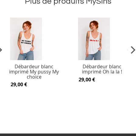
Plus de produits MySins
vious
Ne
Débardeur blanc
Débardeur blanc
imprimé My pussy My
imprimé Oh la la !
choice
29,00 €
29,00 €