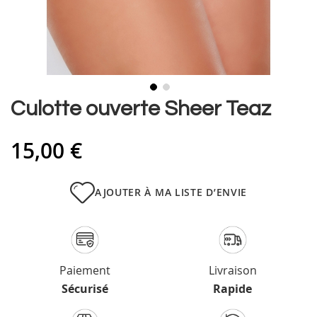
Skip
Culotte ouverte Sheer Teaz
to
the
15,00 €
beginning
of
the
images
AJOUTER À MA LISTE D’ENVIE
gallery
Paiement
Livraison
Sécurisé
Rapide