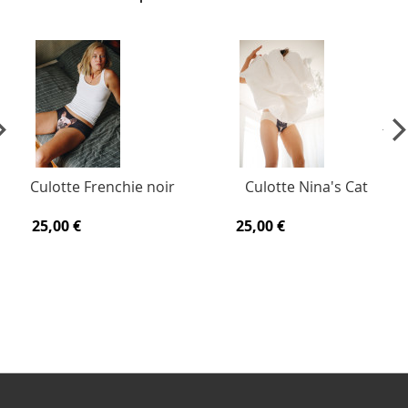
vious
Ne
Culotte Frenchie noir
Culotte Nina's Cat
25,00 €
25,00 €