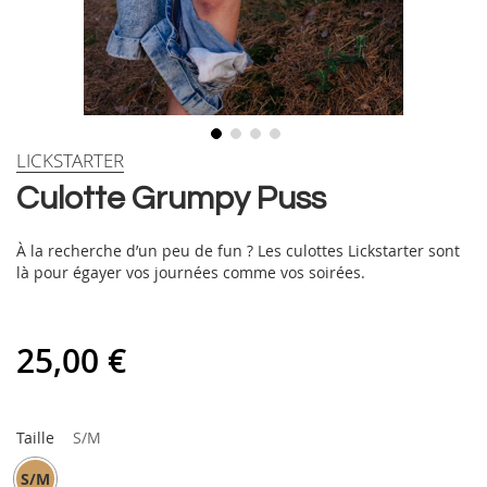
Skip
LICKSTARTER
to
Culotte Grumpy Puss
the
beginning
of
À la recherche d’un peu de fun ? Les culottes Lickstarter sont
the
là pour égayer vos journées comme vos soirées.
images
gallery
25,00 €
Taille
S/M
S/M