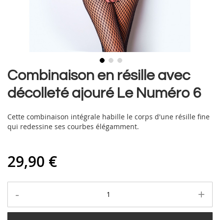
Skip
Combinaison en résille avec
to
décolleté ajouré Le Numéro 6
the
beginning
of
Cette combinaison intégrale habille le corps d'une résille fine
the
qui redessine ses courbes élégamment.
images
gallery
29,90 €
-
+