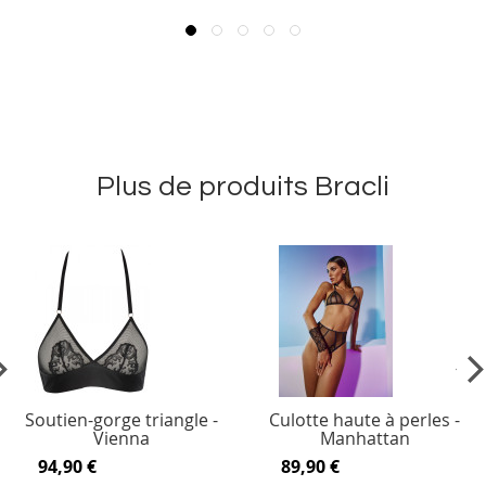
Plus de produits Bracli
vious
Ne
Soutien-gorge triangle -
Culotte haute à perles -
Vienna
Manhattan
94,90 €
89,90 €