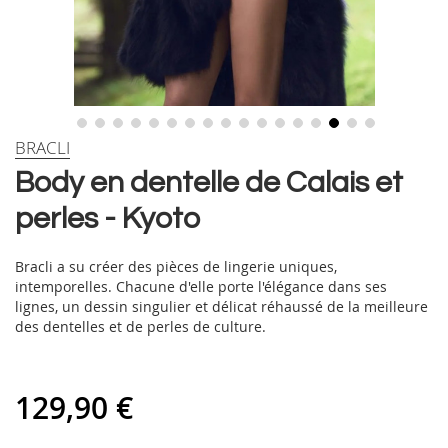
Skip
BRACLI
to
Body en dentelle de Calais et
the
beginning
perles - Kyoto
of
the
images
Bracli a su créer des pièces de lingerie uniques,
gallery
intemporelles. Chacune d'elle porte l'élégance dans ses
lignes, un dessin singulier et délicat réhaussé de la meilleure
des dentelles et de perles de culture.
129,90 €