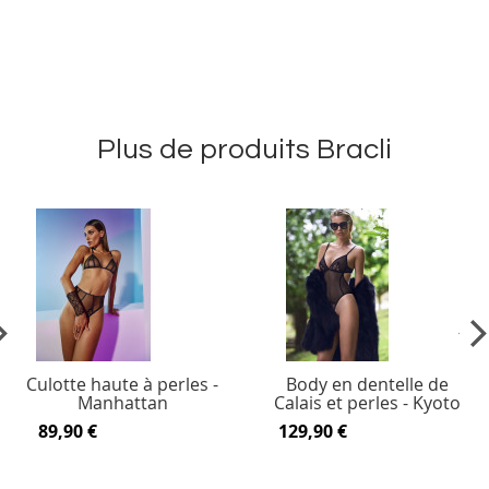
Plus de produits Bracli
vious
Ne
Culotte haute à perles -
Body en dentelle de
Manhattan
Calais et perles - Kyoto
89,90 €
129,90 €