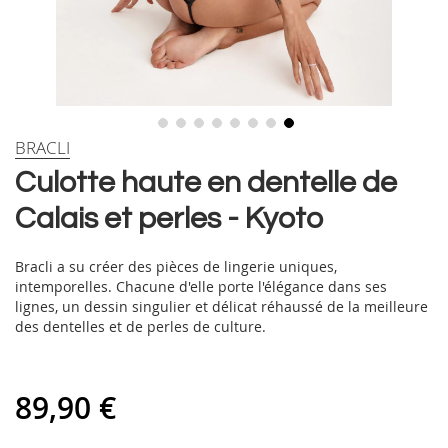
Skip
BRACLI
to
Culotte haute en dentelle de
the
beginning
Calais et perles - Kyoto
of
the
images
Bracli a su créer des pièces de lingerie uniques,
gallery
intemporelles. Chacune d'elle porte l'élégance dans ses
lignes, un dessin singulier et délicat réhaussé de la meilleure
des dentelles et de perles de culture.
89,90 €