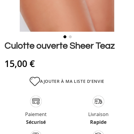
Skip
Culotte ouverte Sheer Teaz
to
the
15,00 €
beginning
of
the
images
AJOUTER À MA LISTE D’ENVIE
gallery
Paiement
Livraison
Sécurisé
Rapide