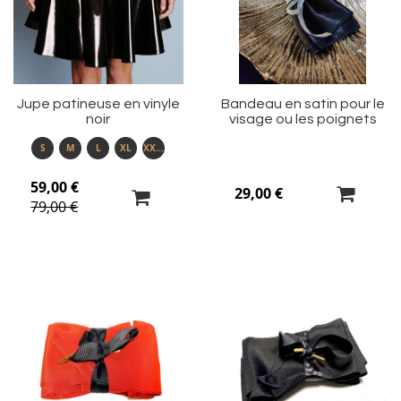
liste
li
d’envie
d’
Jupe patineuse en vinyle
Bandeau en satin pour le
noir
visage ou les poignets
S
M
L
XL
XXXL
59,00 €
29,00 €
79,00 €
Ajouter
Aj
à
à
ma
m
liste
li
d’envie
d’