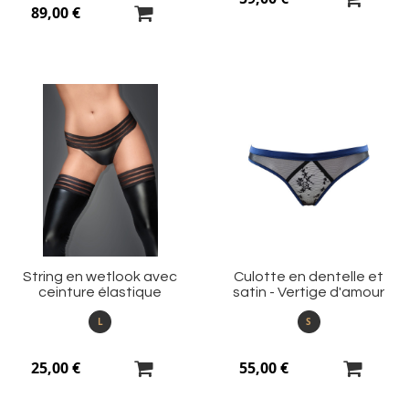
89,00 €
Ajouter
Aj
à
à
ma
m
liste
li
d’envie
d’
String en wetlook avec
Culotte en dentelle et
ceinture élastique
satin - Vertige d'amour
L
S
25,00 €
55,00 €