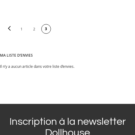
PAGE
Page
Précédent
Vous lisez actuellement la page
3
Page
Page
1
2
MA LISTE D’ENVIES
Il n’y a aucun article dans votre liste d’envies.
Inscription à la newsletter
Dollhouse