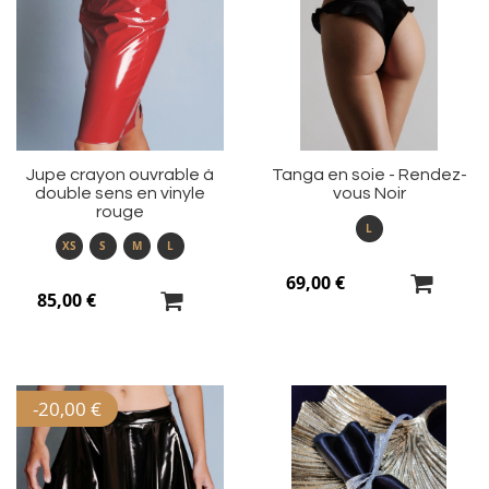
à
à
ma
m
liste
li
d’envie
d’
Jupe crayon ouvrable à
Tanga en soie - Rendez-
double sens en vinyle
vous Noir
rouge
L
XS
S
M
L
69,00 €
85,00 €
-
20,00 €
Ajouter
Aj
à
à
ma
m