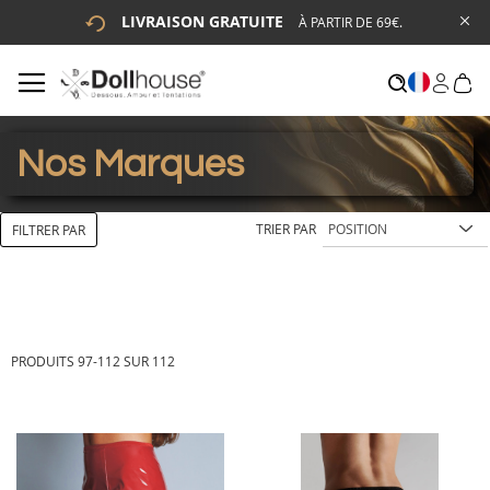
LIVRAISON GRATUITE
À PARTIR DE 69€.
# ENTREZ AU MOINS 3 CARACTÈRES POUR LANCER LA
RECHERCHE
# APPUYEZ SUR LA TOUCHE "ENTRER" POUR LANCER LA
RECHERCHE
Nos Marques
TRIER PAR
FILTRER PAR
PRODUITS
97
-
112
SUR
112
Ajouter
Aj