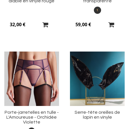
diable en vinyle rouge
transparente
1
32,00 €
59,00 €
Ajouter
Aj
à
à
ma
m
liste
li
d’envie
d’
Porte-jarretelles en tulle -
Serre-tête oreilles de
L'Amoureuse - Orchidée
lapin en vinyle
Violette