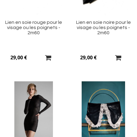
Lien en soie rouge pour le
Lien en soie noire pour le
visage ou les poignets -
visage ou les poignets -
2m60
2m60
29,00 €
29,00 €
Ajouter
Aj
à
à
ma
m
liste
li
d’envie
d’