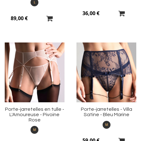
L
36,00 €
89,00 €
Ajouter
Aj
à
à
ma
m
liste
li
d’envie
d’
Porte-jarretelles en tulle -
Porte-jarretelles - Villa
L'Amoureuse - Pivoine
Satine - Bleu Marine
Rose
M
M
59,00 €