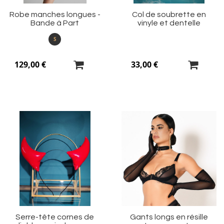
Robe manches longues -
Col de soubrette en
Bande à Part
vinyle et dentelle
S
129,00 €
33,00 €
Ajouter
Aj
à
à
ma
m
liste
li
d’envie
d’
Serre-tête cornes de
Gants longs en résille