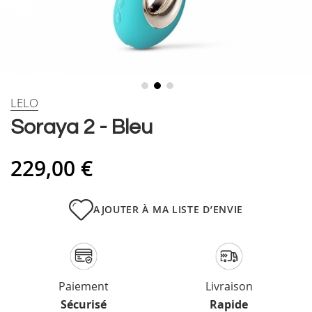
Skip
LELO
to
Soraya 2 - Bleu
the
beginning
of
229,00 €
the
images
gallery
AJOUTER À MA LISTE D’ENVIE
Paiement
Livraison
Sécurisé
Rapide