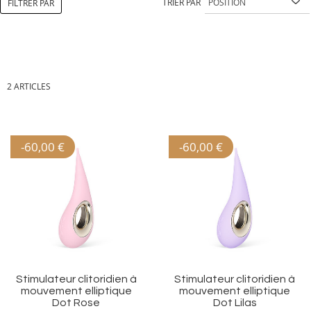
TRIER PAR
FILTRER PAR
2
ARTICLES
-
60,00 €
-
60,00 €
Ajouter
Aj
à
à
ma
m
liste
li
d’envie
d’
Stimulateur clitoridien à
Stimulateur clitoridien à
mouvement elliptique
mouvement elliptique
Dot Rose
Dot Lilas