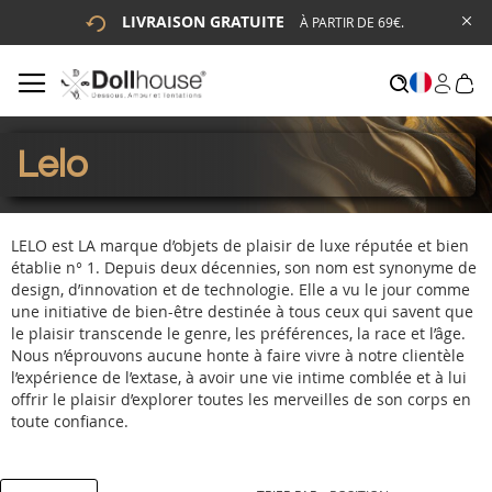
LIVRAISON GRATUITE
À PARTIR DE 69€.
# ENTREZ AU MOINS 3 CARACTÈRES POUR LANCER LA
RECHERCHE
# APPUYEZ SUR LA TOUCHE "ENTRER" POUR LANCER LA
RECHERCHE
Lelo
LELO est LA marque d’objets de plaisir de luxe réputée et bien
établie n° 1. Depuis deux décennies, son nom est synonyme de
design, d’innovation et de technologie. Elle a vu le jour comme
une initiative de bien-être destinée à tous ceux qui savent que
le plaisir transcende le genre, les préférences, la race et l’âge.
Nous n’éprouvons aucune honte à faire vivre à notre clientèle
l’expérience de l’extase, à avoir une vie intime comblée et à lui
offrir le plaisir d’explorer toutes les merveilles de son corps en
toute confiance.