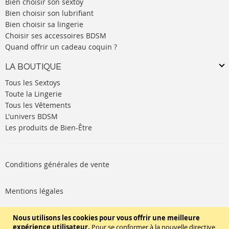
Bien choisir son sextoy
Bien choisir son lubrifiant
Bien choisir sa lingerie
Choisir ses accessoires BDSM
Quand offrir un cadeau coquin ?
LA BOUTIQUE
Tous les Sextoys
Toute la Lingerie
Tous les Vêtements
L'univers BDSM
Les produits de Bien-Être
Conditions générales de vente
Mentions légales
Politique de cookies
Nous utilisons les cookies pour vous offrir une meilleure
expérience utilisateur.
Pour se conformer à la nouvelle directive