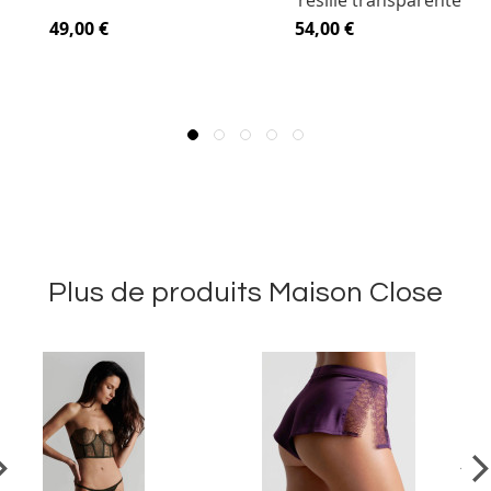
résille transparente
49,00 €
54,00 €
Plus de produits Maison Close
vious
Ne