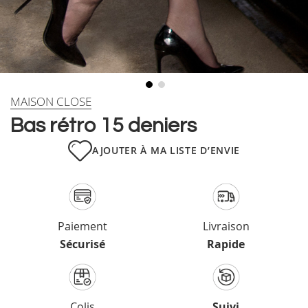
Skip
MAISON CLOSE
to
Bas rétro 15 deniers
the
beginning
AJOUTER À MA LISTE D’ENVIE
of
the
images
gallery
Paiement
Livraison
Sécurisé
Rapide
Colis
Suivi