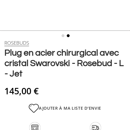
Skip
ROSEBUDS
to
Plug en acier chirurgical avec
the
beginning
cristal Swarovski - Rosebud - L
of
the
- Jet
images
gallery
145,00 €
AJOUTER À MA LISTE D’ENVIE