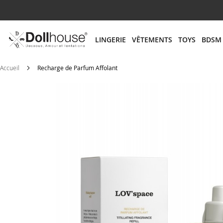
# ENTREZ AU MOINS 3 CARACTÈRES POUR LANCER
LINGERIE
VÊTEMENTS
TOYS
BDSM
Accueil
Recharge de Parfum Affolant
Skip
to
the
end
of
the
images
gallery