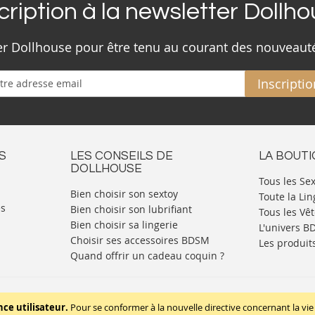
cription à la newsletter Dollh
ter Dollhouse pour être tenu au courant des nouveaut
Inscriptio
S
LES CONSEILS DE
LA BOUT
DOLLHOUSE
Tous les Se
Bien choisir son sextoy
Toute la Lin
es
Bien choisir son lubrifiant
Tous les Vê
Bien choisir sa lingerie
L'univers 
Choisir ses accessoires BDSM
Les produit
Quand offrir un cadeau coquin ?
Mentions légales
Politique de cookies
nce utilisateur.
Pour se conformer à la nouvelle directive concernant la 