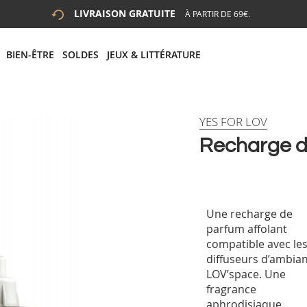
LIVRAISON GRATUITE
À PARTIR DE 69€.
 LA RECHERCHE
# APPUYEZ SUR LA TOUCHE "ENTRER" POUR LANCER LA R
BIEN-ÊTRE
SOLDES
JEUX & LITTÉRATURE
YES FOR LOV
Recharge d
Une recharge de
parfum affolant
compatible avec le
diffuseurs d’ambia
LOV’space. Une
fragrance
aphrodisiaque