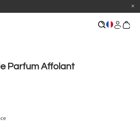
ECHERCHE
e Parfum Affolant
s
nce