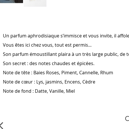
Skip
to
the
beginning
of
Un parfum aphrodisiaque s’immisce et vous invite, il affol
the
images
Vous êtes ici chez vous, tout est permis...
gallery
Son parfum émoustillant plaira à un très large public, de t
Son secret : des notes chaudes et épicées.
Note de tête : Baies Roses, Piment, Cannelle, Rhum
Note de cœur : Lys, jasmins, Encens, Cèdre
Note de fond : Datte, Vanille, Miel
C