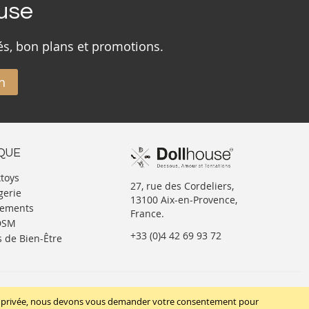
ouse
és, bon plans et promotions.
n
IQUE
xtoys
27, rue des Cordeliers,
gerie
13100 Aix-en-Provence,
tements
France.
BDSM
+33 (0)4 42 69 93 72
s de Bien-Être
SUIVEZ-NOUS
vie privée, nous devons vous demander votre consentement pour