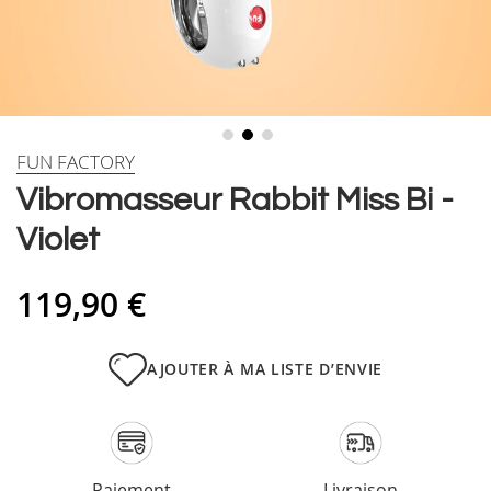
Skip
FUN FACTORY
to
Vibromasseur Rabbit Miss Bi -
the
beginning
Violet
of
the
images
119,90 €
gallery
AJOUTER À MA LISTE D’ENVIE
Paiement
Livraison