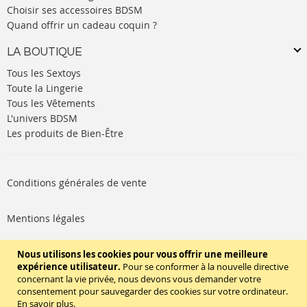
Choisir ses accessoires BDSM
Quand offrir un cadeau coquin ?
LA BOUTIQUE
Tous les Sextoys
Toute la Lingerie
Tous les Vêtements
L'univers BDSM
Les produits de Bien-Être
Conditions générales de vente
Mentions légales
Politique de cookies
Nous utilisons les cookies pour vous offrir une meilleure
expérience utilisateur.
Pour se conformer à la nouvelle directive
concernant la vie privée, nous devons vous demander votre
SUIVEZ-NOUS
consentement pour sauvegarder des cookies sur votre ordinateur.
En savoir plus
.