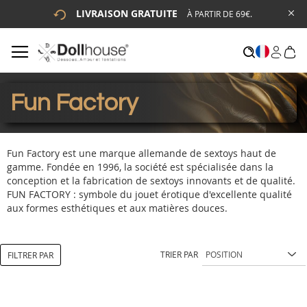
LIVRAISON GRATUITE
À PARTIR DE 69€.
# ENTREZ AU MOINS 3 CARACTÈRES POUR LANCER LA
RECHERCHE
# APPUYEZ SUR LA TOUCHE "ENTRER" POUR LANCER LA
RECHERCHE
Fun Factory
Fun Factory est une marque allemande de sextoys haut de
gamme. Fondée en 1996, la société est spécialisée dans la
conception et la fabrication de sextoys innovants et de qualité.
FUN FACTORY : symbole du jouet érotique d'excellente qualité
aux formes esthétiques et aux matières douces.
TRIER PAR
FILTRER PAR