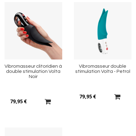
Ajouter
Aj
à
à
ma
m
liste
li
d’envie
d’
Vibromasseur clitoridien à
Vibromasseur double
double stimulation Volta
stimulation Volta - Petrol
Noir
79,95 €
79,95 €