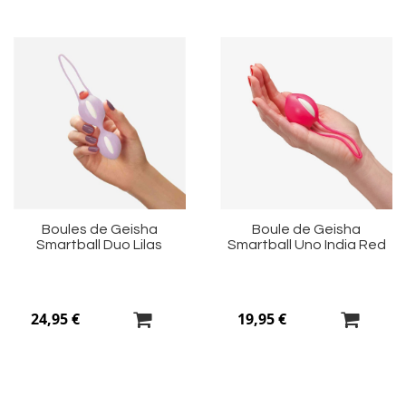
Ajouter
Aj
à
à
ma
m
liste
li
d’envie
d’
Boules de Geisha
Boule de Geisha
Smartball Duo Lilas
Smartball Uno India Red
24,95 €
19,95 €