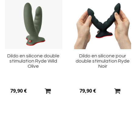
Ajouter
Aj
à
à
ma
m
liste
li
d’envie
d’
Dildo en silicone double
Dildo en silicone pour
stimulation Ryde Wild
double stimulation Ryde
Olive
Noir
79,90 €
79,90 €