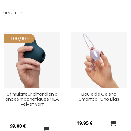
10
ARTICLES
-
100,90 €
Ajouter
Aj
à
à
ma
m
liste
li
d’envie
d’
Stimulateur clitoridien à
Boule de Geisha
ondes magnétiques MEA
Smartball Uno Lilas
Velvet vert
19,95 €
99,00 €