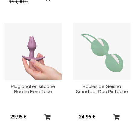
199,90 €
Ajouter
Aj
à
à
ma
m
liste
li
d’envie
d’
Plug anal en silicone
Boules de Geisha
Bootie Fem Rose
Smartball Duo Pistache
29,95 €
24,95 €