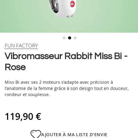
Skip
FUN FACTORY
to
Vibromasseur Rabbit Miss Bi -
the
beginning
Rose
of
the
images
Miss Bi avec ses 2 moteurs s'adapte avec précision à
gallery
l'anatomie de la femme grâce à son design tout en douceur,
rondeur et souplesse.
119,90 €
AJOUTER À MA LISTE D’ENVIE