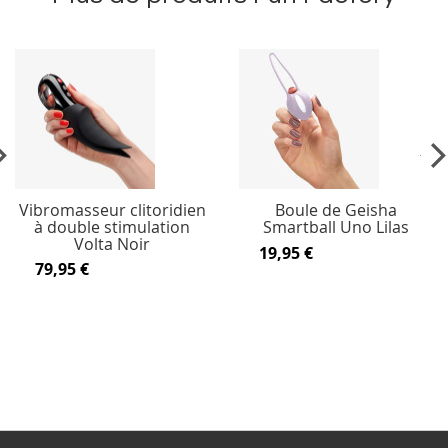
vious
Ne
Vibromasseur clitoridien
Boule de Geisha
à double stimulation
Smartball Uno Lilas
Volta Noir
19,95 €
79,95 €