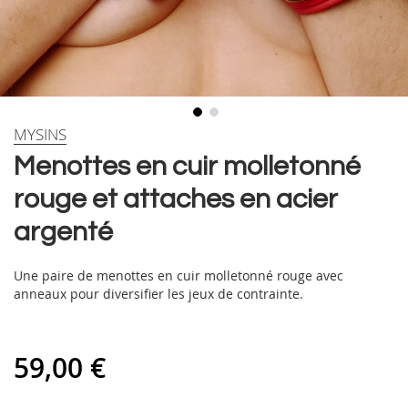
Skip
MYSINS
to
Menottes en cuir molletonné
the
beginning
rouge et attaches en acier
of
the
argenté
images
gallery
Une paire de menottes en cuir molletonné rouge avec
anneaux pour diversifier les jeux de contrainte.
59,00 €