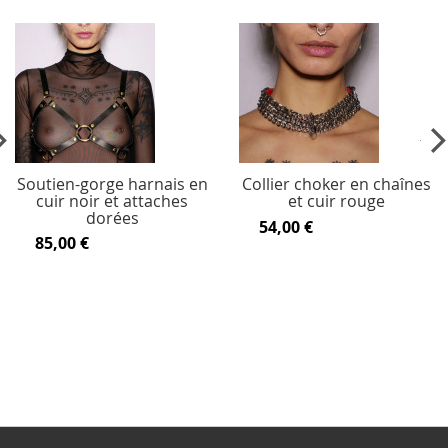
vious
Ne
Soutien-gorge harnais en
Collier choker en chaînes
cuir noir et attaches
et cuir rouge
dorées
54,00 €
85,00 €