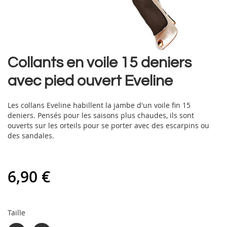
Skip
Collants en voile 15 deniers
to
avec pied ouvert Eveline
the
beginning
of
Les collans Eveline habillent la jambe d'un voile fin 15
the
deniers. Pensés pour les saisons plus chaudes, ils sont
images
ouverts sur les orteils pour se porter avec des escarpins ou
gallery
des sandales.
6,90 €
Taille