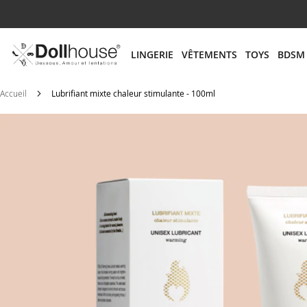
# ENTREZ AU MOINS 3 CARACTÈRES POUR LANCER
LINGERIE
VÊTEMENTS
TOYS
BDSM
Accueil
Lubrifiant mixte chaleur stimulante - 100ml
Skip
to
the
end
of
the
images
gallery