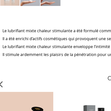
Skip
to
the
beginning
of
Le lubrifiant mixte chaleur stimulante a été formulé comme
the
images
Il a été enrichi d’actifs cosmétiques qui provoquent une s
gallery
Le lubrifiant mixte chaleur stimulante enveloppe l’intimité
Il stimule ardemment les plaisirs de la pénétration pour 
C