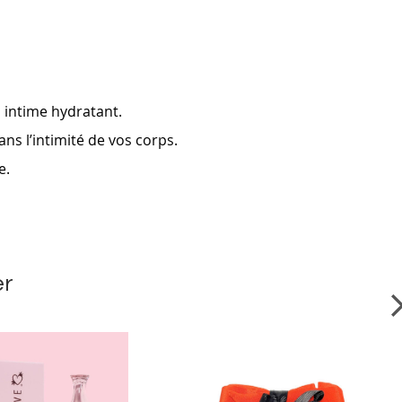
n intime hydratant.
ns l’intimité de vos corps.
e.
er