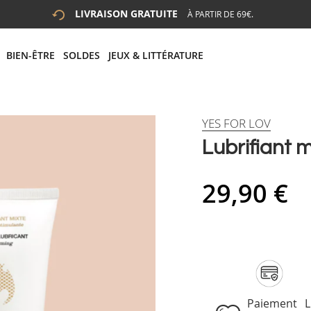
LIVRAISON GRATUITE
À PARTIR DE 69€.
 LA RECHERCHE
# APPUYEZ SUR LA TOUCHE "ENTRER" POUR LANCER LA R
BIEN-ÊTRE
SOLDES
JEUX & LITTÉRATURE
YES FOR LOV
Lubrifiant 
29,90 €
Paiement
L