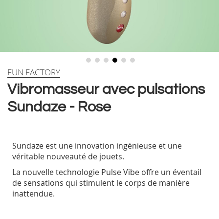
Skip
FUN FACTORY
to
Vibromasseur avec pulsations
the
beginning
Sundaze - Rose
of
the
images
gallery
Sundaze est une innovation ingénieuse et une
véritable nouveauté de jouets.
La nouvelle technologie Pulse Vibe offre un éventail
de sensations qui stimulent le corps de manière
inattendue.