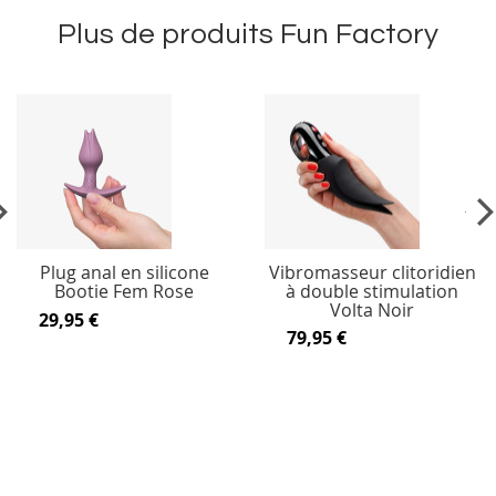
Plus de produits Fun Factory
vious
Ne
Plug anal en silicone
Vibromasseur clitoridien
Bootie Fem Rose
à double stimulation
Volta Noir
29,95 €
79,95 €