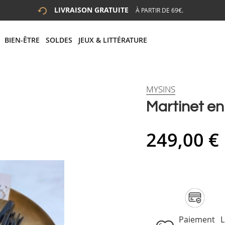
LIVRAISON GRATUITE
À PARTIR DE 69€.
 LA RECHERCHE
# APPUYEZ SUR LA TOUCHE "ENTRER" POUR LANCER LA R
BIEN-ÊTRE
SOLDES
JEUX & LITTÉRATURE
MYSINS
Martinet en
249,00 €
Paiement
L