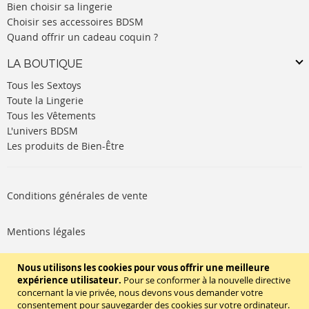
Bien choisir sa lingerie
Choisir ses accessoires BDSM
Quand offrir un cadeau coquin ?
LA BOUTIQUE
Tous les Sextoys
Toute la Lingerie
Tous les Vêtements
L'univers BDSM
Les produits de Bien-Être
Conditions générales de vente
Mentions légales
Politique de cookies
Nous utilisons les cookies pour vous offrir une meilleure
expérience utilisateur.
Pour se conformer à la nouvelle directive
concernant la vie privée, nous devons vous demander votre
SUIVEZ-NOUS
consentement pour sauvegarder des cookies sur votre ordinateur.