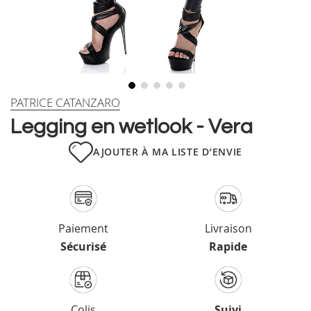
Skip
PATRICE CATANZARO
to
Legging en wetlook - Vera
the
beginning
AJOUTER À MA LISTE D’ENVIE
of
the
images
gallery
Paiement
Livraison
Sécurisé
Rapide
Colis
Suivi