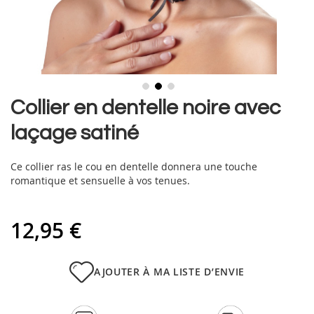
Skip
Collier en dentelle noire avec
to
laçage satiné
the
beginning
of
Ce collier ras le cou en dentelle donnera une touche
the
romantique et sensuelle à vos tenues.
images
gallery
12,95 €
AJOUTER À MA LISTE D’ENVIE