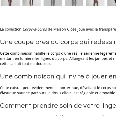
Skip
to
the
beginning
La collection
Corps-à-corps
de Maison Close joue avec la transpare
of
the
images
Une coupe près du corps qui redessin
gallery
Cette combinaison habille le corps d'une résille aérienne légèreme
mettant en lumière les lignes du corps. Allongeant les jambes et 
cette catsuit tout en douceur.
Une combinaison qui invite à jouer e
Cette catsuit peut évidemment se porter nue, dévoilant le corps sou
élastique satinée parcours le dos. Celle-ci est réglable et amovible
Comment prendre soin de votre linge