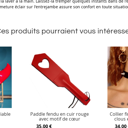
 la laver à la main. Laissez-la tremper quelques instants dans de l
rmeture éclair sur l'entrejambe assure son confort en toute situatio
es produits pourraient vous intéress
iable
Paddle fendu en cuir rouge
Collier f
avec motif de cœur
clous 
35,00 €
34,00 