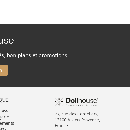
ouse
és, bon plans et promotions.
n
IQUE
xtoys
27, rue des Cordeliers,
gerie
13100 Aix-en-Provence,
tements
France.
BDSM