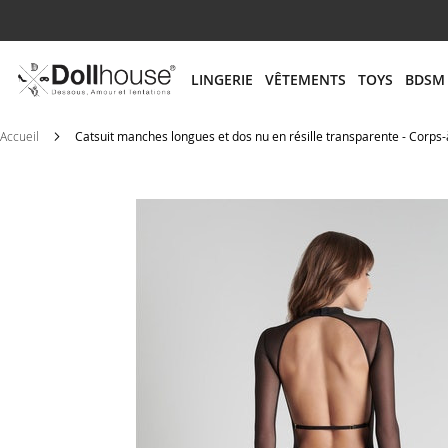
# ENTREZ AU MOINS 3 CARACTÈRES POUR LANCER
LINGERIE
VÊTEMENTS
TOYS
BDSM
Accueil
Catsuit manches longues et dos nu en résille transparente - Corps
Skip
to
the
end
of
the
images
gallery