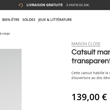
LIVRAISON GRATUITE
À PARTIR DE 69€.
 LA RECHERCHE
# APPUYEZ SUR LA TOUCHE "ENTRER" POUR LANCER LA R
BIEN-ÊTRE
SOLDES
JEUX & LITTÉRATURE
-à-corps
MAISON CLOSE
Catsuit man
transparen
Cette catsuit habille le
d'ouverture au dos dévo
139,00 €