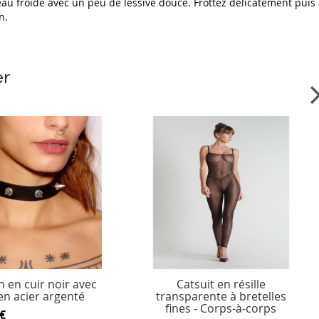
'eau froide avec un peu de lessive douce. Frottez délicatement puis
n.
er
in en cuir noir avec
Catsuit en résille
en acier argenté
transparente à bretelles
fines - Corps-à-corps
€