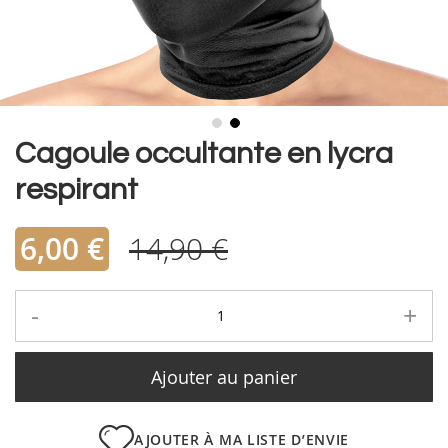
Skip
Cagoule occultante en lycra
to
respirant
the
beginning
of
6,00 €
14,90 €
the
images
gallery
-
+
Ajouter au panier
AJOUTER À MA LISTE D’ENVIE