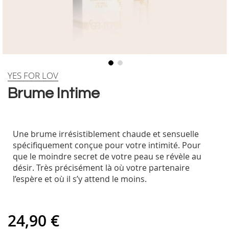
Skip
YES FOR LOV
to
Brume Intime
the
beginning
of
the
Une brume irrésistiblement chaude et sensuelle
images
spécifiquement conçue pour votre intimité. Pour
gallery
que le moindre secret de votre peau se révèle au
désir. Très précisément là où votre partenaire
l’espère et où il s’y attend le moins.
24,90 €