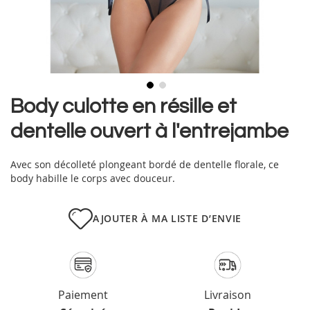
Skip
Body culotte en résille et
to
dentelle ouvert à l'entrejambe
the
beginning
of
Avec son décolleté plongeant bordé de dentelle florale, ce
the
body habille le corps avec douceur.
images
gallery
AJOUTER À MA LISTE D’ENVIE
Paiement
Livraison