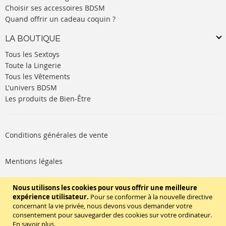
Choisir ses accessoires BDSM
Quand offrir un cadeau coquin ?
LA BOUTIQUE
Tous les Sextoys
Toute la Lingerie
Tous les Vêtements
L'univers BDSM
Les produits de Bien-Être
Conditions générales de vente
Mentions légales
Politique de cookies
Nous utilisons les cookies pour vous offrir une meilleure
expérience utilisateur.
Pour se conformer à la nouvelle directive
concernant la vie privée, nous devons vous demander votre
SUIVEZ-NOUS
consentement pour sauvegarder des cookies sur votre ordinateur.
En savoir plus
.