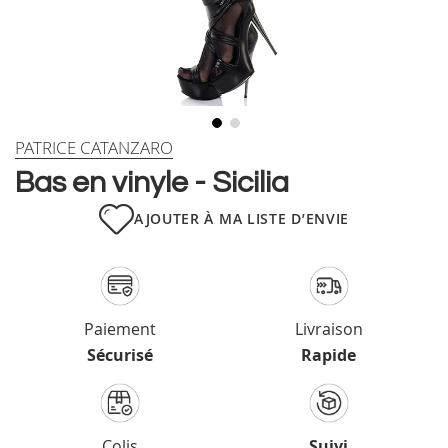
Skip
PATRICE CATANZARO
to
Bas en vinyle - Sicilia
the
beginning
AJOUTER À MA LISTE D’ENVIE
of
the
images
gallery
Paiement
Livraison
Sécurisé
Rapide
Colis
Suivi