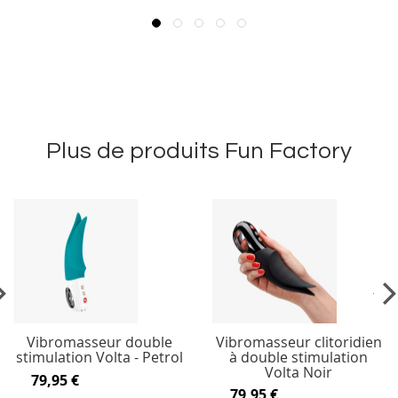
Plus de produits Fun Factory
vious
Ne
Vibromasseur double
Vibromasseur clitoridien
stimulation Volta - Petrol
à double stimulation
Volta Noir
79,95 €
79,95 €