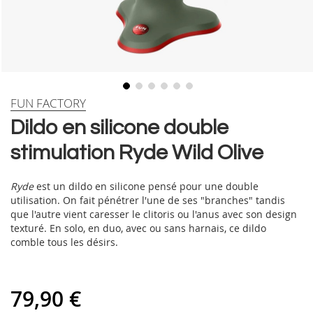
Skip
FUN FACTORY
to
Dildo en silicone double
the
beginning
stimulation Ryde Wild Olive
of
the
images
Ryde
est un dildo en silicone pensé pour une double
gallery
utilisation. On fait pénétrer l'une de ses "branches" tandis
que l'autre vient caresser le clitoris ou l'anus avec son design
texturé. En solo, en duo, avec ou sans harnais, ce dildo
comble tous les désirs.
79,90 €