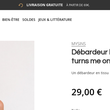
LIVRAISON GRATUITE
À PARTIR DE 69€.
 LA RECHERCHE
# APPUYEZ SUR LA TOUCHE "ENTRER" POUR LANCER LA R
BIEN-ÊTRE
SOLDES
JEUX & LITTÉRATURE
MYSINS
Débardeur b
turns me o
Un débardeur en tissu 
29,00 €