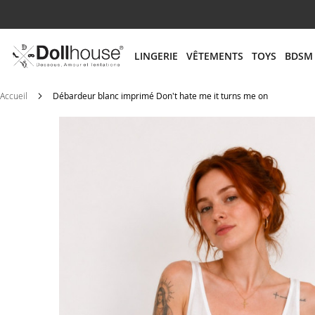
# ENTREZ AU MOINS 3 CARACTÈRES POUR LANCER
LINGERIE
VÊTEMENTS
TOYS
BDSM
Accueil
Débardeur blanc imprimé Don't hate me it turns me on
Skip
to
the
end
of
the
images
gallery