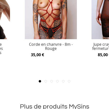
e
Corde en chanvre - 8m -
Jupe cra
es
Rouge
fermetur
s
35,00 €
85,00 
Plus de produits MySins