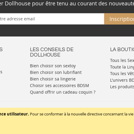
ter Dollhouse pour être tenu au courant des nouveaut
Inscriptio
S
LES CONSEILS DE
LA BOUT
DOLLHOUSE
Tous les Se
Bien choisir son sextoy
Toute la Lin
es
Bien choisir son lubrifiant
Tous les Vê
Bien choisir sa lingerie
L'univers 
Choisir ses accessoires BDSM
Les produit
Quand offrir un cadeau coquin ?
Mentions légales
Politique de cookies
nce utilisateur.
Pour se conformer à la nouvelle directive concernant la 
Copyright © 2020 - TBD Paris. Tout droit réservés.