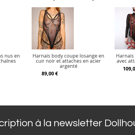
ns nus en
Harnais body coupe losange en
Harnais 
 chaînes
cuir noir et attaches en acier
avec at
argenté
109,0
89,00 €
cription à la newsletter Dollh