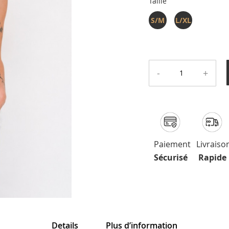
Taille
S/M
L/XL
-
+
Paiement
Livraiso
Sécurisé
Rapide
Details
Plus d’information