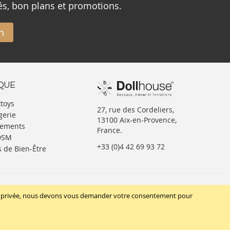
és, bon plans et promotions.
n
IQUE
xtoys
27, rue des Cordeliers,
gerie
13100 Aix-en-Provence,
tements
France.
BDSM
+33 (0)4 42 69 93 72
s de Bien-Être
SUIVEZ-NOUS
vie privée, nous devons vous demander votre consentement pour