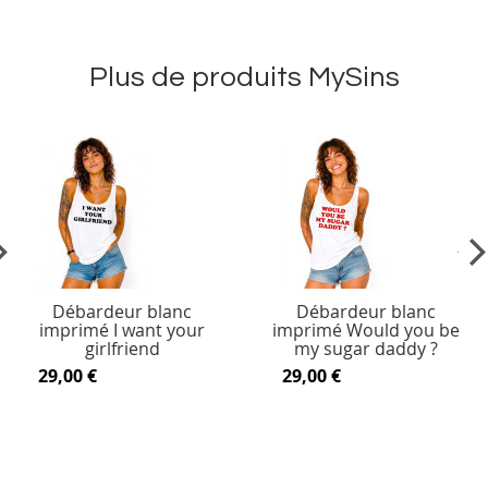
Plus de produits MySins
vious
Ne
Débardeur blanc
Débardeur blanc
imprimé I want your
imprimé Would you be
girlfriend
my sugar daddy ?
29,00 €
29,00 €