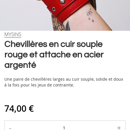
Skip
MYSINS
to
Chevillères en cuir souple
the
beginning
rouge et attache en acier
of
the
argenté
images
gallery
Une paire de chevillères larges au cuir souple, solide et doux
à la fois pour les jeux de contrainte.
74,00 €
-
+