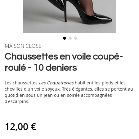
Skip
MAISON CLOSE
to
Chaussettes en voile coupé-
the
beginning
roulé - 10 deniers
of
the
images
Les chaussettes
Les Coquetteries
habillent les pieds et les
gallery
chevilles d'un voile soyeux. Très élégantes, elles se portent au
quotidien sous un jean ou en soirée accompagnées
d'escarpins.
12,00 €