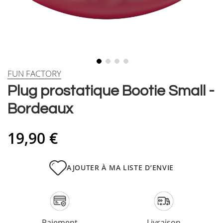
Skip
FUN FACTORY
to
Plug prostatique Bootie Small -
the
beginning
Bordeaux
of
the
images
19,90 €
gallery
AJOUTER À MA LISTE D’ENVIE
Paiement
Livraison