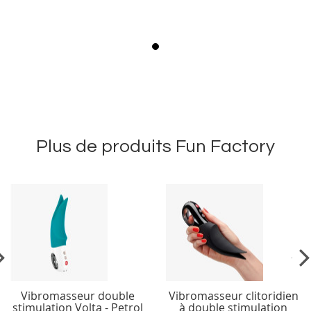
Plus de produits Fun Factory
vious
Ne
Vibromasseur double
Vibromasseur clitoridien
stimulation Volta - Petrol
à double stimulation