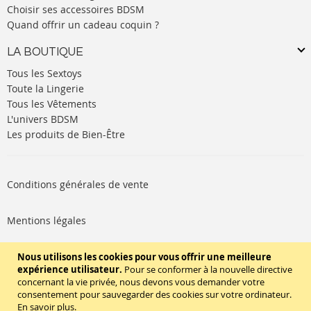
Choisir ses accessoires BDSM
Quand offrir un cadeau coquin ?
LA BOUTIQUE
Tous les Sextoys
Toute la Lingerie
Tous les Vêtements
L'univers BDSM
Les produits de Bien-Être
Conditions générales de vente
Mentions légales
Politique de cookies
Nous utilisons les cookies pour vous offrir une meilleure
expérience utilisateur.
Pour se conformer à la nouvelle directive
concernant la vie privée, nous devons vous demander votre
SUIVEZ-NOUS
consentement pour sauvegarder des cookies sur votre ordinateur.
En savoir plus
.