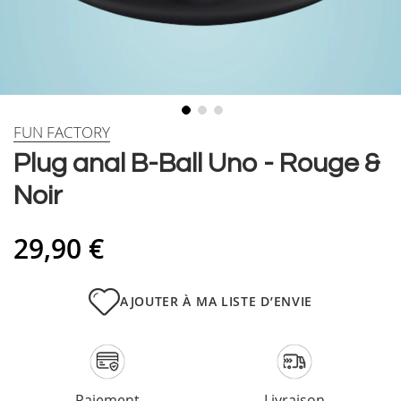
Skip
FUN FACTORY
to
Plug anal B-Ball Uno - Rouge &
the
beginning
Noir
of
the
images
29,90 €
gallery
AJOUTER À MA LISTE D’ENVIE
Paiement
Livraison