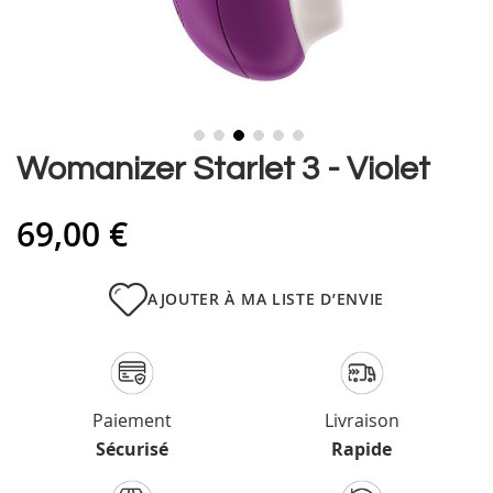
Skip
Womanizer Starlet 3 - Violet
to
the
69,00 €
beginning
of
the
images
AJOUTER À MA LISTE D’ENVIE
gallery
Paiement
Livraison
Sécurisé
Rapide