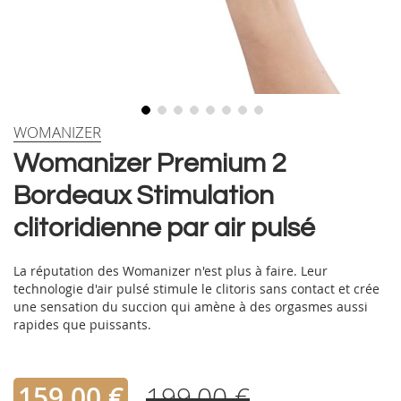
Skip
WOMANIZER
to
Womanizer Premium 2
the
beginning
Bordeaux Stimulation
of
the
clitoridienne par air pulsé
images
gallery
La réputation des Womanizer n'est plus à faire. Leur
technologie d'air pulsé stimule le clitoris sans contact et crée
une sensation du succion qui amène à des orgasmes aussi
rapides que puissants.
159,00 €
199,00 €